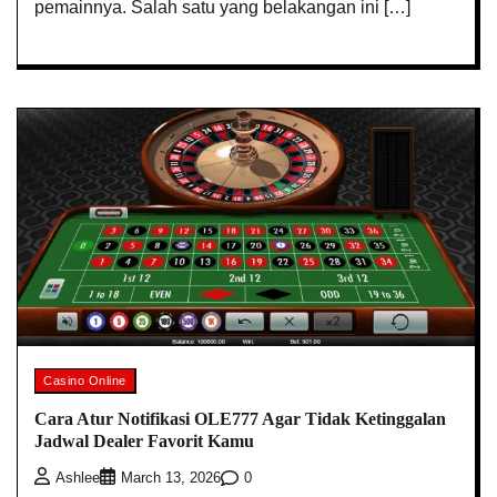
pemainnya. Salah satu yang belakangan ini […]
Casino Online
Cara Atur Notifikasi OLE777 Agar Tidak Ketinggalan
Jadwal Dealer Favorit Kamu
0
Ashlee
March 13, 2026