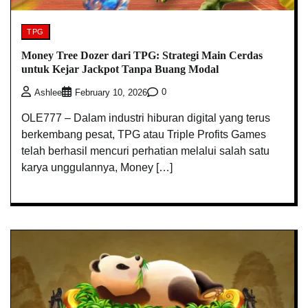
TPG
Money Tree Dozer dari TPG: Strategi Main Cerdas
untuk Kejar Jackpot Tanpa Buang Modal
0
Ashlee
February 10, 2026
OLE777 – Dalam industri hiburan digital yang terus
berkembang pesat, TPG atau Triple Profits Games
telah berhasil mencuri perhatian melalui salah satu
karya unggulannya, Money […]