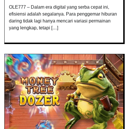
OLE777 – Dalam era digital yang serba cepat ini,
efisiensi adalah segalanya. Para penggemar hiburan
daring tidak lagi hanya mencari variasi permainan
yang lengkap, tetapi […]