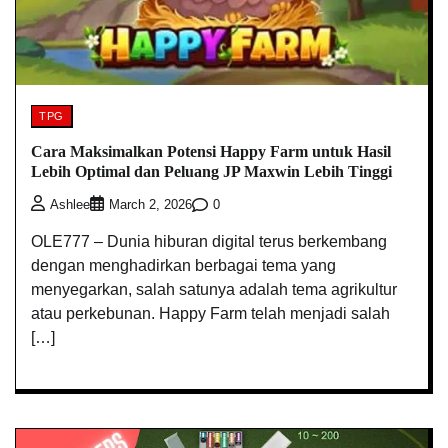
TPG
Cara Maksimalkan Potensi Happy Farm untuk Hasil
Lebih Optimal dan Peluang JP Maxwin Lebih Tinggi
0
Ashlee
March 2, 2026
OLE777 – Dunia hiburan digital terus berkembang
dengan menghadirkan berbagai tema yang
menyegarkan, salah satunya adalah tema agrikultur
atau perkebunan. Happy Farm telah menjadi salah
[…]