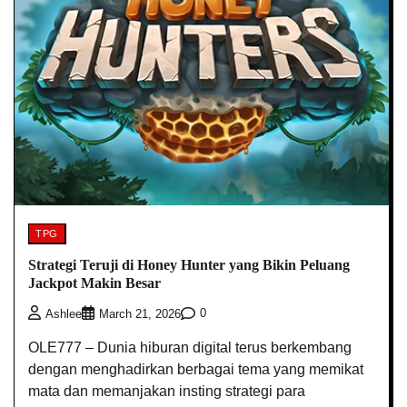
TPG
Strategi Teruji di Honey Hunter yang Bikin Peluang
Jackpot Makin Besar
0
Ashlee
March 21, 2026
OLE777 – Dunia hiburan digital terus berkembang
dengan menghadirkan berbagai tema yang memikat
mata dan memanjakan insting strategi para